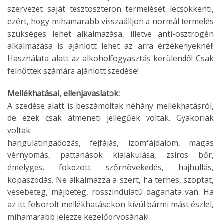
szervezet saját tesztoszteron termelését lecsökkenti,
ezért, hogy mihamarabb visszaálljon a normál termelés
szükséges lehet alkalmazása, illetve anti-ösztrogén
alkalmazása is ajánlott lehet az arra érzékenyeknél!
Használata alatt az alkoholfogyasztás kerülendő! Csak
felnőttek számára ajánlott szedése!
Mellékhatásai, ellenjavaslatok:
A szedése alatt is beszámoltak néhány mellékhatásról,
de ezek csak átmeneti jellegűek voltak. Gyakoriak
voltak:
hangulatingadozás, fejfájás, izomfájdalom, magas
vérnyomás, pattanások kialakulása, zsíros bőr,
émelygés, fokozott szőrnövekedés, hajhullás,
kopaszodás. Ne alkalmazza a szert, ha terhes, szoptat,
vesebeteg, májbeteg, rosszindulatú daganata van. Ha
az itt felsorolt mellékhatásokon kívül bármi mást észlel,
mihamarabb jelezze kezelőorvosának!