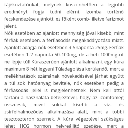
tájékoztatónkat, melynek köszönhetően a legjobb
eredményt fogja tudni elérni. Izomba történő
fecskendezése ajánlott, ez főként comb- illetve farizmot
jelent.
Nők esetében az ajánlott mennyiség jóval kisebb, mint
férfiak esetében, a férfiasodás megakadályozása miatt.
Ajánlott adagja nők esetében 3-5naponta 25mg. Férfiak
esetében 1-2 naponta 50-100mg, de a heti 1000mg-ot
ne lépje túl! Kúraszerűen ajánlott alkalmazni, egy kúra
maximum 8 hét legyen! Túladagolása kerülendő, mert a
mellékhatások számának növekedésével járhat együtt
a túl sok hatóanyag bevitele, nők esetében pedig a
férfiasodás jellei is megjelenhetnek. Nem kell attól
tartani a használata befejeztével, hogy az izomtömeg
összeesik, mivel sokkal kisebb a víz- és
zsírfelhalmozódás alkalmazása alatt, mint a többi
tesztoszteron szernek. A kúra végeztével szükséges
lehet HCG hormon helyreállító szedése, mert a