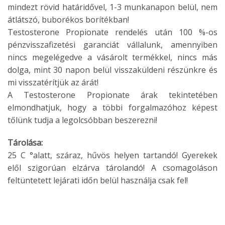
mindezt rövid határidővel, 1-3 munkanapon belül, nem
átlátszó, buborékos borítékban!
Testosterone Propionate rendelés után 100 %-os
pénzvisszafizetési garanciát vállalunk, amennyiben
nincs megelégedve a vásárolt termékkel, nincs más
dolga, mint 30 napon belül visszaküldeni részünkre és
mi visszatérítjük az árát!
A Testosterone Propionate árak tekintetében
elmondhatjuk, hogy a többi forgalmazóhoz képest
tőlünk tudja a legolcsóbban beszerezni!
Tárolása:
25 C °alatt, száraz, hűvös helyen tartandó! Gyerekek
elől szigorúan elzárva tárolandó! A csomagoláson
feltüntetett lejárati időn belül használja csak fel!