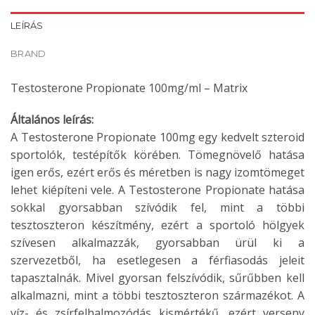
LEÍRÁS
BRAND
Testosterone Propionate 100mg/ml – Matrix
Általános leírás:
A Testosterone Propionate 100mg egy kedvelt szteroid
sportolók, testépítők körében. Tömegnövelő hatása
igen erős, ezért erős és méretben is nagy izomtömeget
lehet kiépíteni vele. A Testosterone Propionate hatása
sokkal gyorsabban szívódik fel, mint a többi
tesztoszteron készítmény, ezért a sportoló hölgyek
szívesen alkalmazzák, gyorsabban ürül ki a
szervezetből, ha esetlegesen a férfiasodás jeleit
tapasztalnák. Mivel gyorsan felszívódik, sűrűbben kell
alkalmazni, mint a többi tesztoszteron származékot. A
víz- és zsírfelhalmozódás kismértékű, ezért verseny