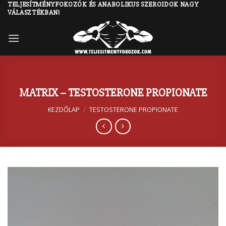
TELJESÍTMÉNYFOKOZÓK ÉS ANABOLIKUS SZEROIDOK NAGY
Skip
VÁLASZTÉKBAN!
to
content
MATRIX – TESTOSTERONE PROPIONATE
KEZDŐLAP
/
TESTOSTERONE PROPIONATE