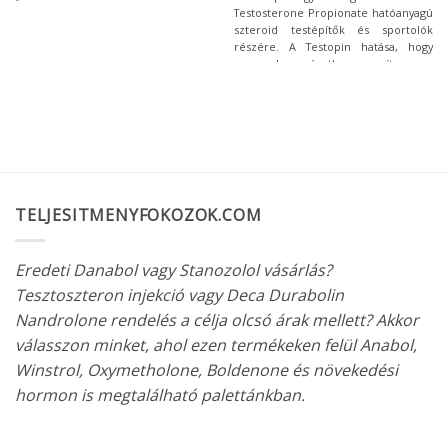
Testosterone Propionate hatóanyagú
szteroid testépítők és sportolók
részére. A Testopin hatása, hogy
nemcsak méretben segít nagy
izomtömeget építeni, hanem
minőségileg is erős, szálkás izomzat
alakítható vele! Nagyon kedvelt a
sportolók körében, mert sokkal
gyorsabban szívódik fel, és jóval
gyorsabban ürül ki a szervezetből,
mint a többi tesztoszteron
származék.
TELJESITMENYFOKOZOK.COM
Eredeti Danabol vagy Stanozolol vásárlás?
Tesztoszteron injekció vagy Deca Durabolin
Nandrolone rendelés a célja olcsó árak mellett? Akkor
válasszon minket, ahol ezen termékeken felül Anabol,
Winstrol, Oxymetholone, Boldenone és növekedési
hormon is megtalálható palettánkban.