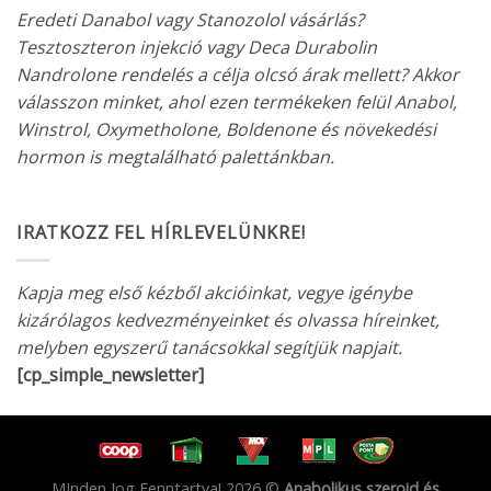
Eredeti Danabol vagy Stanozolol vásárlás?
Tesztoszteron injekció vagy Deca Durabolin
Nandrolone rendelés a célja olcsó árak mellett? Akkor
válasszon minket, ahol ezen termékeken felül Anabol,
Winstrol, Oxymetholone, Boldenone és növekedési
hormon is megtalálható palettánkban.
IRATKOZZ FEL HÍRLEVELÜNKRE!
Kapja meg első kézből akcióinkat, vegye igénybe
kizárólagos kedvezményeinket és olvassa híreinket,
melyben egyszerű tanácsokkal segítjük napjait.
[cp_simple_newsletter]
MInden Jog Fenntartva! 2026 ©
Anabolikus szeroid és