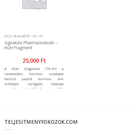
HGH FRAGMENT 176-191
Signature Pharmaceuticals –
HGH Fragment
25,000
Ft
A HGH Fragment 176-191 a
növekedési hormon osztályba
tartozó peptid hormon, ami
erőteljes zsírégető hatással
rendelkezik. A HGH Fragment 176-
191 hatása révén elindul a test
zsírégető folyamata, segíti az aktív
fogyást a saját zsírszövet
feldolgozását.
TELJESITMENYFOKOZOK.COM