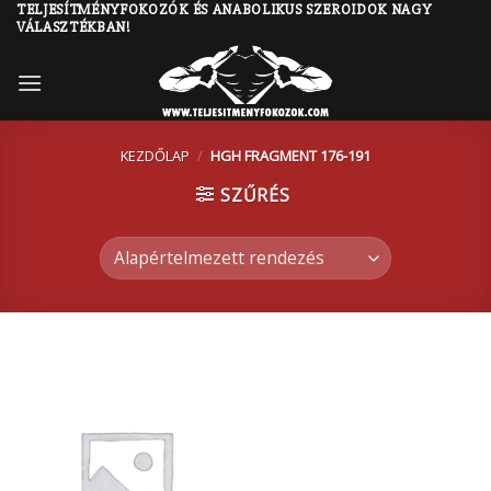
TELJESÍTMÉNYFOKOZÓK ÉS ANABOLIKUS SZEROIDOK NAGY
Skip
VÁLASZTÉKBAN!
to
content
KEZDŐLAP
/
HGH FRAGMENT 176-191
SZŰRÉS