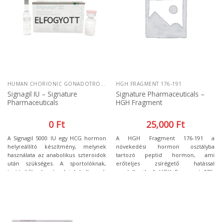
ELFOGYOTT
HUMAN CHORIONIC GONADOTROPIN
HGH FRAGMENT 176-191
Signagil IU – Signature
Signature Pharmaceuticals –
Pharmaceuticals
HGH Fragment
0
Ft
25,000
Ft
A Signagil 5000 IU egy HCG hormon
A HGH Fragment 176-191 a
helyreállító készítmény, melynek
növekedési hormon osztályba
használata az anabolikus szteroidok
tartozó peptid hormon, ami
után szükséges. A sportolóknak,
erőteljes zsírégető hatással
testépítőknek számolniuk kell azzal,
rendelkezik. A HGH Fragment 176-
hogy az anabolikus szteroidok
191 hatása révén elindul a test
lecsökkentik a
zsírégető folyamata, segíti az aktív
tesztoszterontermelést, ezért a
fogyást a saját zsírszövet
szteroid kúra után szükséges ennek
feldolgozását.
helyreállítása, ennek érdekében