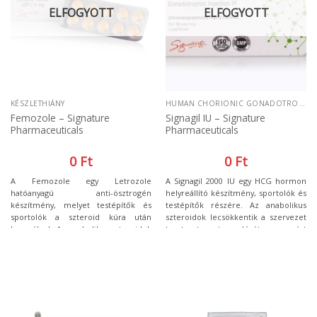
ELFOGYOTT
ELFOGYOTT
KÉSZLETHIÁNY
HUMAN CHORIONIC GONADOTROPIN
Femozole – Signature
Signagil IU – Signature
Pharmaceuticals
Pharmaceuticals
0
Ft
0
Ft
A Femozole egy Letrozole
A Signagil 2000 IU egy HCG hormon
hatóanyagú anti-ösztrogén
helyreállító készítmény, sportolók és
készítmény, melyet testépítők és
testépítők részére. Az anabolikus
sportolók a szteroid kúra után
szteroidok lecsökkentik a szervezet
használnak. Az anabolikus szteroidok
tesztoszterontermelését, ezért
alkalmazása alatt a tesztoszteron
azoknak a sportolóknak, akik ilyen
ösztrogénné alakul át, ami nőies
testépítő szereket szednek, miután
jegyekben nyilvánulhat meg.
befejezték szedését javasolt a
Signagil 2000 IU használata, hogy
helyreálljon a
tesztoszterontermelés.