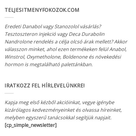
át, ezért a szteroid kúra után
szükséges az ant-ösztrogén szedése.
TELJESITMENYFOKOZOK.COM
Eredeti Danabol vagy Stanozolol vásárlás?
Tesztoszteron injekció vagy Deca Durabolin
Nandrolone rendelés a célja olcsó árak mellett? Akkor
válasszon minket, ahol ezen termékeken felül Anabol,
Winstrol, Oxymetholone, Boldenone és növekedési
hormon is megtalálható palettánkban.
IRATKOZZ FEL HÍRLEVELÜNKRE!
Kapja meg első kézből akcióinkat, vegye igénybe
kizárólagos kedvezményeinket és olvassa híreinket,
melyben egyszerű tanácsokkal segítjük napjait.
[cp_simple_newsletter]