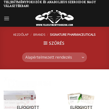
TELJESÍTMÉNYFOKOZÓK ÉS ANABOLIKUS SZEROIDOK NAGY
Skip
VÁLASZTÉKBAN!
to
content
KEZDŐLAP
/
BRANDS
/
SIGNATURE PHARMACEUTICALS
SZŰRÉS
ELFOGYOTT
ELFOGYOTT