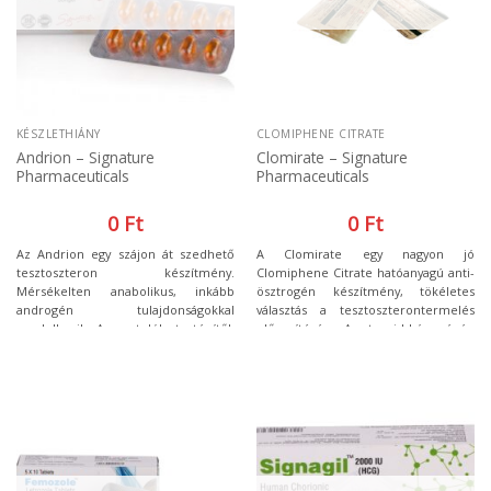
KÉSZLETHIÁNY
CLOMIPHENE CITRATE
Andrion – Signature
Clomirate – Signature
Pharmaceuticals
Pharmaceuticals
0
Ft
0
Ft
Az Andrion egy szájon át szedhető
A Clomirate egy nagyon jó
tesztoszteron készítmény.
Clomiphene Citrate hatóanyagú anti-
Mérsékelten anabolikus, inkább
ösztrogén készítmény, tökéletes
androgén tulajdonságokkal
választás a tesztoszterontermelés
rendelkezik. A sportolók, testépítők
elősegítésére. A szteroid kúra végén
széles köre alkalmazza. Az Andrion
a férfiak számára hatalmas segítséget
hatása inkább minőségi izomzatban
jelent, hiszen az anabolikus
nyilvánul meg, nem jellemző rá, hogy
szteroidok hatására a szervezet
hatalmas izomtömeget alakítson ki.
tesztoszterontermelése lecsökken,
így szükséges annak serkentése.