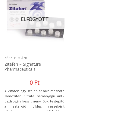
javasolt a HCG használata.
ELFOGYOTT
KÉSZLETHIÁNY
Zitafen – Signature
Pharmaceuticals
0
Ft
A Zitafen egy szájon át alkalmazható
Tamoxifen Citrate hatóanyagú anti-
ösztrogén készítmény. Sok testépítő
a szteroid ciklus részeként
alkalmazza, a mellékhatások
megelőzésére és a
tesztoszterontermelés mielőbbi
helyreállítására. Egyes szteroidok a
szervezetben ösztrogénné alakulnak