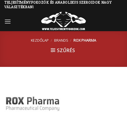
TELJESÍTMÉNYFOKOZÓK ÉS ANABOLIKUS SZEROIDOK NAGY
Skip
VÁLASZTÉKBAN!
to
content
KEZDŐLAP
/
BRANDS
/
ROX PHARMA
SZŰRÉS