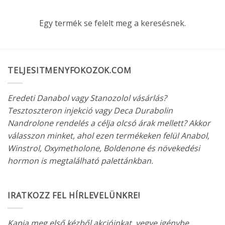
Egy termék se felelt meg a keresésnek.
TELJESITMENYFOKOZOK.COM
Eredeti Danabol vagy Stanozolol vásárlás?
Tesztoszteron injekció vagy Deca Durabolin
Nandrolone rendelés a célja olcsó árak mellett? Akkor
válasszon minket, ahol ezen termékeken felül Anabol,
Winstrol, Oxymetholone, Boldenone és növekedési
hormon is megtalálható palettánkban.
IRATKOZZ FEL HÍRLEVELÜNKRE!
Kapja meg első kézből akcióinkat, vegye igénybe