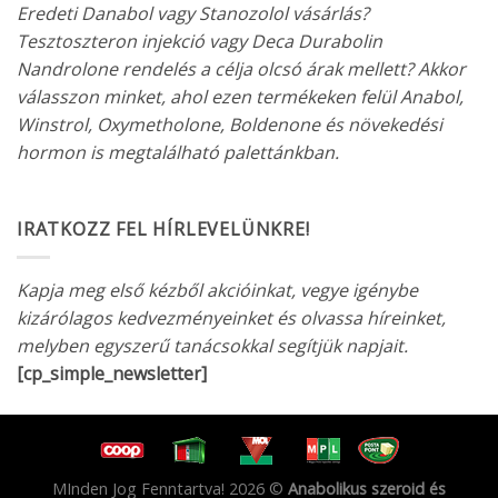
Eredeti Danabol vagy Stanozolol vásárlás?
Tesztoszteron injekció vagy Deca Durabolin
Nandrolone rendelés a célja olcsó árak mellett? Akkor
válasszon minket, ahol ezen termékeken felül Anabol,
Winstrol, Oxymetholone, Boldenone és növekedési
hormon is megtalálható palettánkban.
IRATKOZZ FEL HÍRLEVELÜNKRE!
Kapja meg első kézből akcióinkat, vegye igénybe
kizárólagos kedvezményeinket és olvassa híreinket,
melyben egyszerű tanácsokkal segítjük napjait.
[cp_simple_newsletter]
MInden Jog Fenntartva! 2026 ©
Anabolikus szeroid és