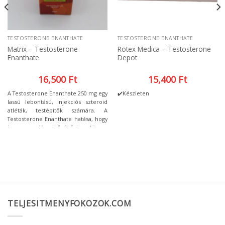
TESTOSTERONE ENANTHATE
TESTOSTERONE ENANTHATE
Matrix – Testosterone
Rotex Medica – Testosterone
Enanthate
Depot
16,500
Ft
15,400
Ft
A Testosterone Enanthate 250 mg egy
✔️Készleten
lassú lebontású, injekciós szteroid
atléták, testépítők számára. A
Testosterone Enanthate hatása, hogy
igen nagy, jó minőségű izomtömeg
építésére alkalmas. Vízvisszatartó
hatása van, ezért verseny előtt pár
héttel ajánlatos szedésének
abbahagyása, hogy ki tudjon ürülni a
szervezetből. Erős anabolikus és
androgén hatása van, ezért a kúra
befejeztével anti-ösztrogén szedése
javasolt!
TELJESITMENYFOKOZOK.COM