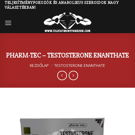
TELJESÍTMÉNYFOKOZÓK ÉS ANABOLIKUS SZEROIDOK NAGY
Skip
VÁLASZTÉKBAN!
to
content
PHARM-TEC – TESTOSTERONE ENANTHATE
KEZDŐLAP
/
TESTOSTERONE ENANTHATE