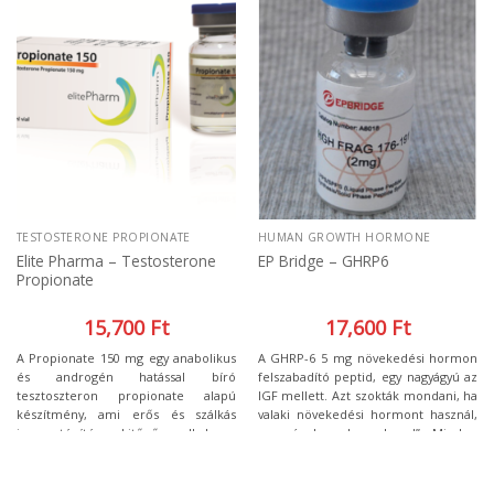
kombinálhatja más izomtömeg
ajánlott, erős androgén és
növelő szerrel. Erős anabolikus és
anabolikus hatással rendelkezik.
androgén hatással bír, így ajánlott a
szedésének végeztével anti-
ösztrogén használata!
TESTOSTERONE PROPIONATE
HUMAN GROWTH HORMONE
Elite Pharma – Testosterone
EP Bridge – GHRP6
Propionate
15,700
Ft
17,600
Ft
A Propionate 150 mg egy anabolikus
A GHRP-6 5 mg növekedési hormon
és androgén hatással bíró
felszabadító peptid, egy nagyágyú az
tesztoszteron propionate alapú
IGF mellett. Azt szokták mondani, ha
készítmény, ami erős és szálkás
valaki növekedési hormont használ,
izomzatépítésre kitűnően alkalmas.
az már komolyan „koxol”. Minden
Főként testépítők és sportolók
testépítő arra törekszik, hogy
használják, elsősorban minőségi
maximalizálja a növekedési hormon
izomzatépítésre. A Propionate
és az IGF szintjét.