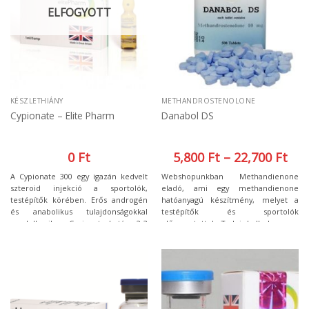
ELFOGYOTT
KÉSZLETHIÁNY
METHANDROSTENOLONE
Cypionate – Elite Pharm
Danabol DS
0
Ft
5,800
Ft
–
22,700
Ft
A Cypionate 300 egy igazán kedvelt
Webshopunkban Methandienone
szteroid injekció a sportolók,
eladó, ami egy methandienone
testépítők körében. Erős androgén
hatóanyagú készítmény, melyet a
és anabolikus tulajdonságokkal
testépítők és sportolók
rendelkezik, a Cypionate hatása 2-3
előszeretettel. Tudni kell, hogy az
hétig érezhető, ezért elég heti
anabolikus szteroidok át tudnak
rendszerességgel alkalmazni. Erős,
alakulni ösztrogénné a
szálkás izomépítésre alkalmas, ami
szervezetben, így a mellékhatások
elsősorban minőségi izomzatot
megelőzése végett szükséges anti-
jelent. Ha látványra is nagy
ösztrogént szedni, különben túlzott
izomtömeget szeretne, javasolt más
nőiesedést tudnak okozni, ami akár
tömegnövelő szerrel együtt
visszafordíthatatlan is lehet.