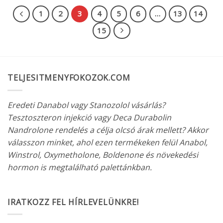
ösztrogénné alakul át, ami nőies
jegyekben nyilvánulhat meg.
1
2
3
4
5
6
…
13
14
15
TELJESITMENYFOKOZOK.COM
Eredeti Danabol vagy Stanozolol vásárlás?
Tesztoszteron injekció vagy Deca Durabolin
Nandrolone rendelés a célja olcsó árak mellett? Akkor
válasszon minket, ahol ezen termékeken felül Anabol,
Winstrol, Oxymetholone, Boldenone és növekedési
hormon is megtalálható palettánkban.
IRATKOZZ FEL HÍRLEVELÜNKRE!