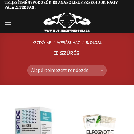
TELJESÍTMÉNYFOKOZÓK ÉS ANABOLIKUS SZEROIDOK NAGY
Skip
VÁLASZTÉKBAN!
to
content
KEZDŐLAP
/
WEBÁRUHÁZ
/
3. OLDAL
SZŰRÉS
ELFOGYOTT