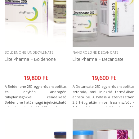
alkalmazni, a kívánt eredmény
eléréséhez.
BOLDENONE UNDECYLENATE
NANDROLONE DECANOATE
Elite Pharma – Boldenone
Elite Pharma – Decanoate
19,800
Ft
19,600
Ft
A Boldenone 250 egy erős anabolikus
A Decanoate 250 egy erős anabolikus
és enyhén androgén
szteroid, ami injekció formájában
tulajdonságokkal rendelkező
adható be. A hatása a szervezetben
Boldenone hatóanyagú injekciózható
2-3 hétig aktív, mivel lassan szívódik
szteroid. A testépítők szívesen
fel, ezért a testépítők hosszabb
használják, mert nagyon jó
szteroid ciklusokban szokták
minőségű, erős, szilárd izomzatot
alkalmazni.
lehet kialakítani vele. A Boldenone
hatása révén a vörösvértest
termelése javul, több oxigént szállít a