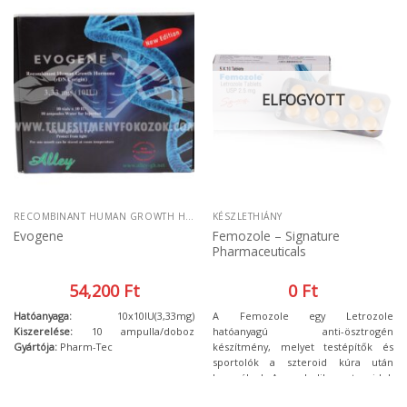
hatása a szervezetből gyorsan kiürül,
ezért nagyon kedvelt a testépítők
körében, hiszen egy verseny előtt
nem kell már több héttel előbb
abbahagyni szedését, nem úgy, mint
a többi tesztoszteron szernél.
ELFOGYOTT
RECOMBINANT HUMAN GROWTH HORMONE
KÉSZLETHIÁNY
Femozole – Signature
Evogene
Pharmaceuticals
54,200
Ft
0
Ft
Hatóanyaga:
10x10IU(3,33mg)
A Femozole egy Letrozole
Kiszerelése:
10 ampulla/doboz
hatóanyagú anti-ösztrogén
Gyártója:
Pharm-Tec
készítmény, melyet testépítők és
sportolók a szteroid kúra után
használnak. Az anabolikus szteroidok
alkalmazása alatt a tesztoszteron