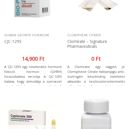
HUMAN GROWTH HORMONE
CLOMIPHENE CITRATE
Clomirate – Signature
CJC-1295
Pharmaceuticals
14,900
Ft
0
Ft
A CJC-1295 egy növekedési hormont
A Clomirate egy nagyon jó
fokozó hormon (GHRH)
Clomiphene Citrate hatóanyagú anti-
hosszúhatású verziója. A CJC-1295
ösztrogén készítmény, tökéletes
hatása, hogy stimulálja a szervezet
választás a tesztoszterontermelés
növekedési hormon termelését. A
elősegítésére. A szteroid kúra végén
sportolók szívesen használják, ha
a férfiak számára hatalmas segítséget
izomnövekedést és zsírvesztést
jelent, hiszen az anabolikus
egyszerre szeretnének elérni.
szteroidok hatására a szervezet
tesztoszterontermelése lecsökken,
így szükséges annak serkentése.