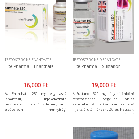
vér, így jelentősen megnő az
állóképesség.
TESTOSTERONE ENANTHATE
TESTOSTERONE DECANOATE
Elite Pharma – Enanthate
Elite Pharma – Sustanon
16,000
Ft
19,000
Ft
Az Enanthate 250 mg egy lassú
A Sustanon 300 mg négy különböző
lebontású, injekciózható
tesztoszteron vegyület olajos
tesztoszteron alapú szteroid, ami
keveréke. A hatása már az első
elsősorban mennyiségi
injekció után érezhető, és hosszan,
izomzatépítésre alkalmas, atléták,
3-4 hétig tart a hatóideje. Lenyűgöző
testépítők számára. Az Enanthate
izomtömeg építésre képes, emellett
hatása miatt kifejezetten erős
fontos szerepet játszik a fehérje
izomtömeg építő szer. Aki nagyobb
szintézisben. A használata főként
izomtömegre vágyik, nyugodtan
sportolók és testépítők számára